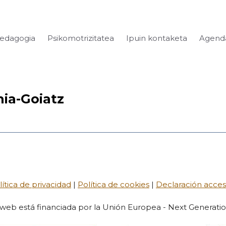
Pedagogia
Psikomotrizitatea
Ipuin kontaketa
Agend
nia-Goiatz
ítica de privacidad
|
Política de cookies
|
Declaración accesi
 web está financiada por la Unión Europea - Next Generati