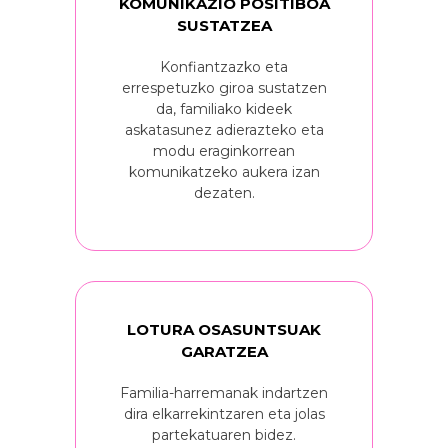
KOMUNIKAZIO POSITIBOA
SUSTATZEA
Konfiantzazko eta
errespetuzko giroa sustatzen
da, familiako kideek
askatasunez adierazteko eta
modu eraginkorrean
komunikatzeko aukera izan
dezaten.
LOTURA OSASUNTSUAK
GARATZEA
Familia-harremanak indartzen
dira elkarrekintzaren eta jolas
partekatuaren bidez.