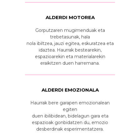
ALDERDI MOTOREA
Gorputzaren mugimenduak eta
trebetasunak, hala
nola ibiltzea, jauzi egitea, eskuratzea eta
idaztea. Haurrak bestearekin,
espazioarekin eta materialarekin
eraikitzen duen harremana.
ALDERDI EMOZIONALA
Haurrak bere garapen emozionalean
egiten
duen ibilibidean, bidelagun gara eta
espazioak gonbidatzen du, emozio
desberdinak esperimentatzera.