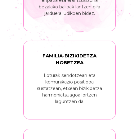
enpatia eta erantzukizuna
bezalako balioak lantzen dira
jarduera ludikoen bidez.
FAMILIA-BIZIKIDETZA
HOBETZEA
Loturak sendotzean eta
komunikazio positiboa
sustatzean, etxean bizikidetza
harmoniatsuagoa lortzen
laguntzen da.