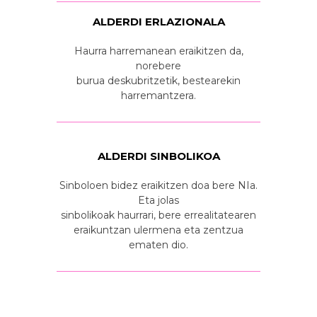
ALDERDI ERLAZIONALA
Haurra harremanean eraikitzen da,
norebere
burua deskubritzetik, bestearekin
harremantzera.
ALDERDI SINBOLIKOA
Sinboloen bidez eraikitzen doa bere NIa.
Eta jolas
sinbolikoak haurrari, bere errealitatearen
eraikuntzan ulermena eta zentzua
ematen dio.