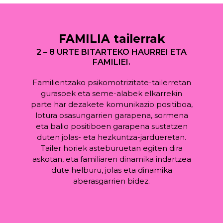
FAMILIA tailerrak
2 – 8 URTE BITARTEKO HAURREI ETA
FAMILIEI.
Familientzako psikomotrizitate-tailerretan
gurasoek eta seme-alabek elkarrekin
parte har dezakete komunikazio positiboa,
lotura osasungarrien garapena, sormena
eta balio positiboen garapena sustatzen
duten jolas- eta hezkuntza-jardueretan.
Tailer horiek asteburuetan egiten dira
askotan, eta familiaren dinamika indartzea
dute helburu, jolas eta dinamika
aberasgarrien bidez.