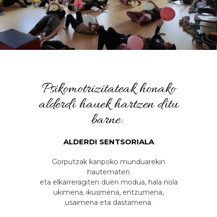
Psikomotrizitateak honako
alderdi hauek hartzen ditu
barne:
ALDERDI SENTSORIALA
Gorputzak kanpoko munduarekin
hautematen
eta elkarreragiten duen modua, hala nola
ukimena, ikusmena, entzumena,
usaimena eta dastamena.