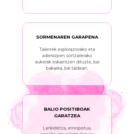
SORMENAREN GARAPENA
Tailerrek esploraziorako eta
adierazpen sortzailerako
aukerak eskaintzen dituzte, bai
bakarka, bai taldean.
BALIO POSITIBOAK
GARATZEA
Lankidetza, errespetua,