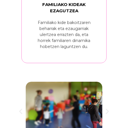
FAMILIAKO KIDEAK
EZAGUTZEA
Familiako kide bakoitzaren
beharrak eta ezaugarriak
ulertzea errazten da, eta
horrek familiaren dinamika
hobetzen laguntzen du.