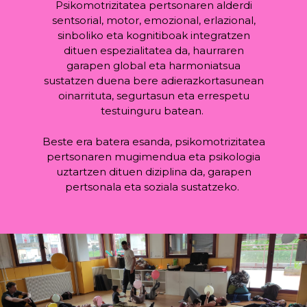
Psikomotrizitatea pertsonaren alderdi
sentsorial, motor, emozional, erlazional,
sinboliko eta kognitiboak integratzen
dituen espezialitatea da, haurraren
garapen global eta harmoniatsua
sustatzen duena bere adierazkortasunean
oinarrituta, segurtasun eta errespetu
testuinguru batean.
Beste era batera esanda, psikomotrizitatea
pertsonaren mugimendua eta psikologia
uztartzen dituen diziplina da, garapen
pertsonala eta soziala sustatzeko.