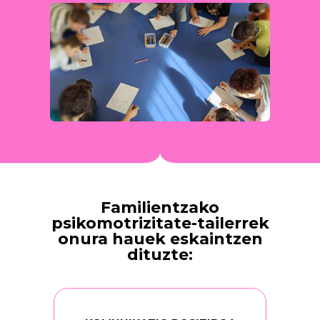
Familientzako
psikomotrizitate-tailerrek
onura hauek eskaintzen
dituzte: