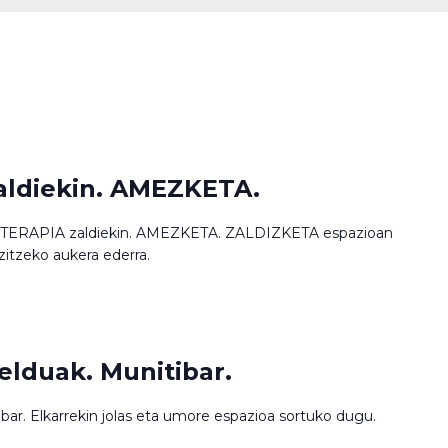
ldiekin. AMEZKETA.
TERAPIA zaldiekin. AMEZKETA. ZALDIZKETA espazioan
izitzeko aukera ederra.
lduak. Munitibar.
r. Elkarrekin jolas eta umore espazioa sortuko dugu.