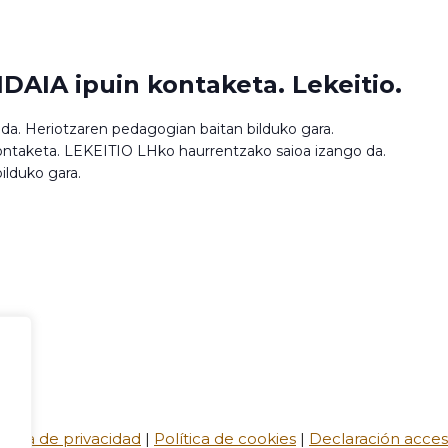
AIA ipuin kontaketa. Lekeitio.
da. Heriotzaren pedagogian baitan bilduko gara.
taketa. LEKEITIO LHko haurrentzako saioa izango da.
ilduko gara.
ítica de privacidad
|
Política de cookies
|
Declaración accesi