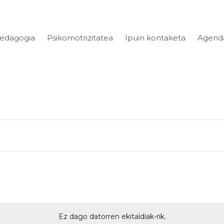
Pedagogia
Psikomotrizitatea
Ipuin kontaketa
Agend
Ez dago datorren ekitaldiak-rik.