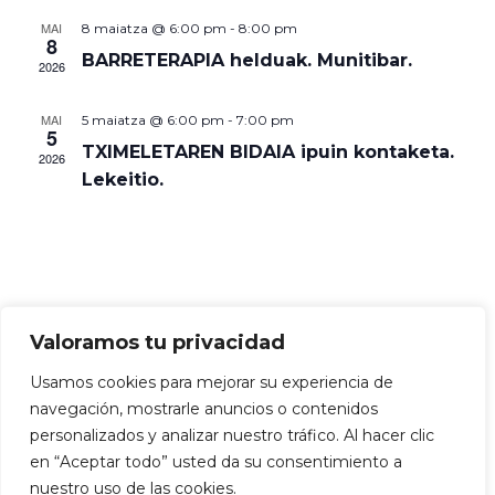
a
l
u
MAI
8 maiatza @ 6:00 pm
-
8:00 pm
8
d
d
l
BARRETERAPIA helduak. Munitibar.
2026
a
i
d
t
V
MAI
5 maiatza @ 6:00 pm
-
7:00 pm
a
5
i
TXIMELETAREN BIDAIA ipuin kontaketa.
i
2026
Lekeitio.
a
e
w
k
s
S
N
e
Valoramos tu privacidad
a
Manex Beristain ©
Política de privacidad
|
Política
a
v
Usamos cookies para mejorar su experiencia de
de cookies
|
Declaración accesibilidad
|
Mapa del
navegación, mostrarle anuncios o contenidos
sitio
i
r
personalizados y analizar nuestro tráfico. Al hacer clic
g
Esta web está financiada por la Unión Europea -
en “Aceptar todo” usted da su consentimiento a
c
Next Generation EU
nuestro uso de las cookies.