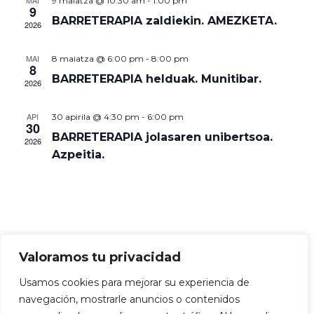
t
MAI
t
9 maiatza @ 10:30 am
-
1:00 pm
n
9
t
d
a
BARRETERAPIA zaldiekin. AMEZKETA.
a
2026
a
t
a
l
u
MAI
8 maiatza @ 6:00 pm
-
8:00 pm
8
d
d
l
BARRETERAPIA helduak. Munitibar.
2026
a
i
d
t
V
API
30 apirila @ 4:30 pm
-
6:00 pm
a
30
i
BARRETERAPIA jolasaren unibertsoa.
i
2026
Azpeitia.
a
e
w
k
s
S
N
e
Valoramos tu privacidad
a
Manex Beristain ©
Política de privacidad
|
Política
a
Usamos cookies para mejorar su experiencia de
v
de cookies
|
Declaración accesibilidad
|
Mapa del
navegación, mostrarle anuncios o contenidos
sitio
i